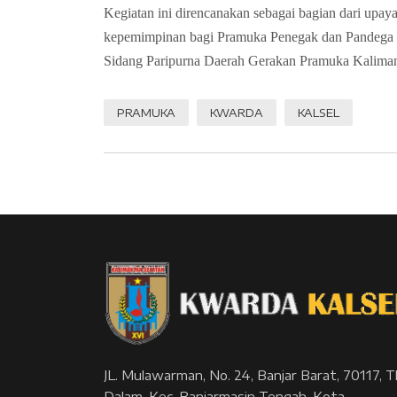
Kegiatan ini direncanakan sebagai bagian dari upaya
kepemimpinan bagi Pramuka Penegak dan Pandega di 
Sidang Paripurna Daerah Gerakan Pramuka Kaliman
PRAMUKA
KWARDA
KALSEL
JL. Mulawarman, No. 24, Banjar Barat, 70117, Tl
Dalam, Kec. Banjarmasin Tengah, Kota