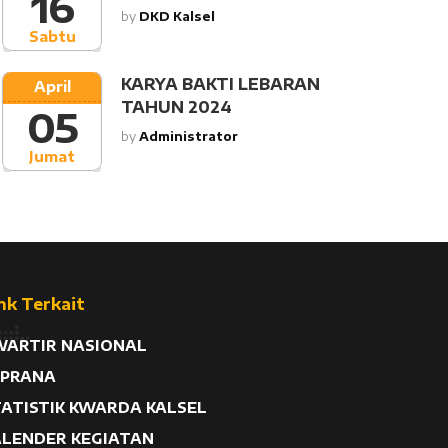
16
by
DKD Kalsel
Sabtu
KARYA BAKTI LEBARAN
April
TAHUN 2024
05
by
Administrator
Jumat
nk Terkait
WARTIR NASIONAL
 PRANA
TATISTIK KWARDA KALSEL
ALENDER KEGIATAN