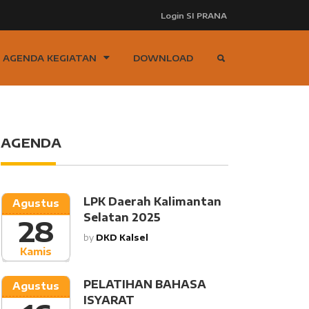
Login SI PRANA
AGENDA KEGIATAN
DOWNLOAD
AGENDA
LPK Daerah Kalimantan
Agustus
Selatan 2025
28
by
DKD Kalsel
Kamis
PELATIHAN BAHASA
Agustus
ISYARAT