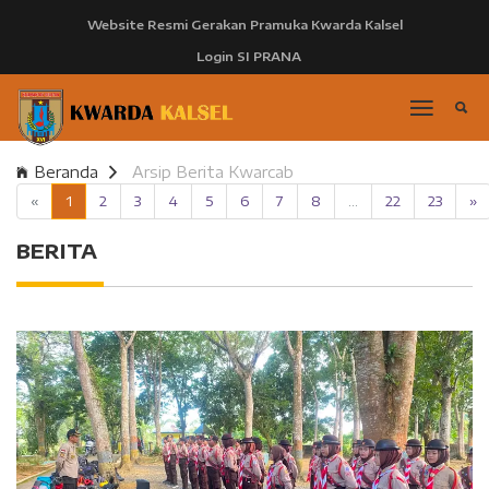
Website Resmi Gerakan Pramuka Kwarda Kalsel
Login SI PRANA
Beranda
Arsip Berita Kwarcab
«
1
2
3
4
5
6
7
8
...
22
23
»
BERITA