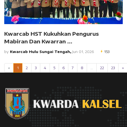
Kwarcab HST Kukuhkan Pengurus
Mabiran Dan Kwarran ...
by
Kwarcab Hulu Sungai Tengah,
Jun 01, 2026
153
«
1
2
3
4
5
6
7
8
...
22
23
»