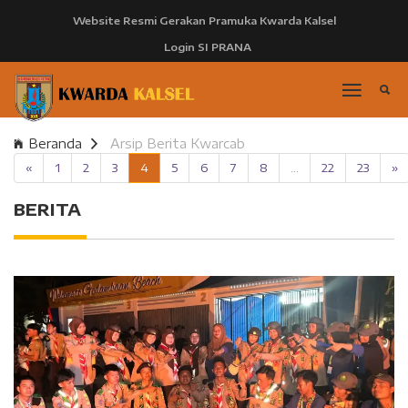
Website Resmi Gerakan Pramuka Kwarda Kalsel
Login SI PRANA
Beranda
Arsip Berita Kwarcab
«
1
2
3
4
5
6
7
8
...
22
23
»
BERITA