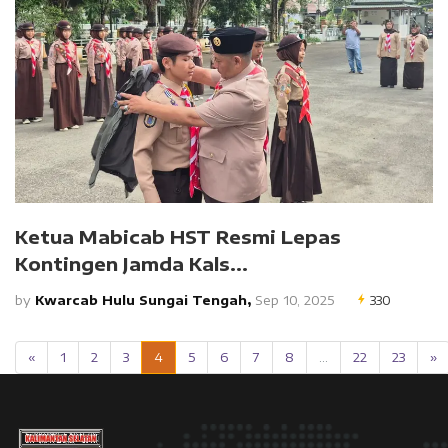
Ketua Mabicab HST Resmi Lepas
Kontingen Jamda Kals...
by
Kwarcab Hulu Sungai Tengah,
Sep 10, 2025
330
«
1
2
3
4
5
6
7
8
...
22
23
»