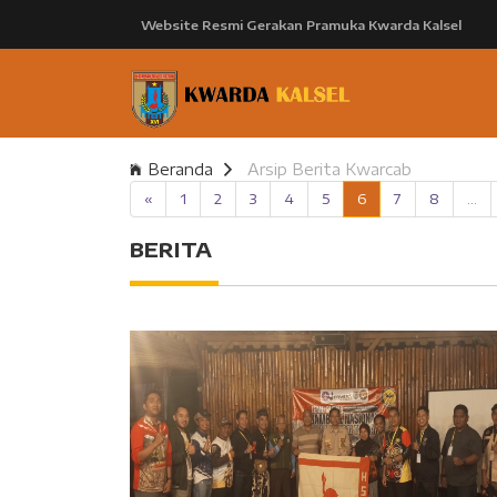
Website Resmi Gerakan Pramuka Kwarda Kalsel
Beranda
Arsip Berita Kwarcab
«
1
2
3
4
5
6
7
8
...
BERITA