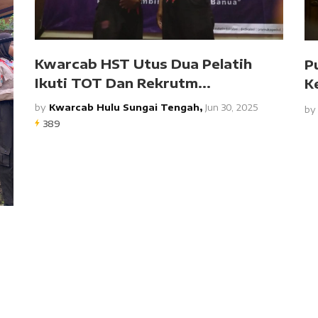
Kwarcab HST Utus Dua Pelatih
P
Ikuti TOT Dan Rekrutm...
K
by
Kwarcab Hulu Sungai Tengah,
Jun 30, 2025
b
389