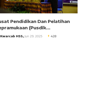
usat Pendidikan Dan Pelatihan
epramukaan (Pusdik...
y
Kwarcab HSS,
Jun 29, 2025
428