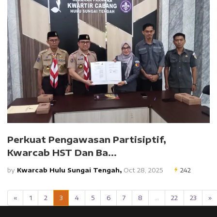
Perkuat Pengawasan Partisiptif,
Kwarcab HST Dan Ba...
by
Kwarcab Hulu Sungai Tengah,
Oct 28, 2025
242
«
1
2
3
4
5
6
7
8
...
22
23
»