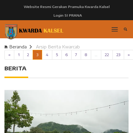
Website Resmi Gerakan Pramuka Kwarda Kalsel
Login SI PRANA
Beranda
Arsip Berita Kwarcab
«
1
2
3
4
5
6
7
8
...
22
23
»
BERITA