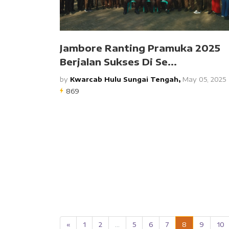
Jambore Ranting Pramuka 2025
Berjalan Sukses Di Se...
by
Kwarcab Hulu Sungai Tengah,
May 05, 2025
869
«
1
2
...
5
6
7
8
9
10