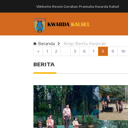
Website Resmi Gerakan Pramuka Kwarda Kalsel
Beranda
Arsip Berita Kwarcab
«
1
2
...
5
6
7
8
9
10
BERITA