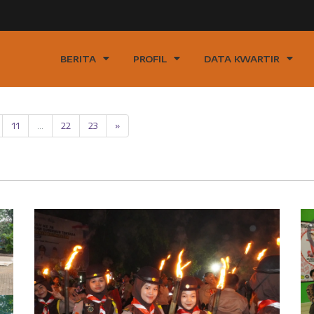
BERITA
PROFIL
DATA KWARTIR
11
...
22
23
»