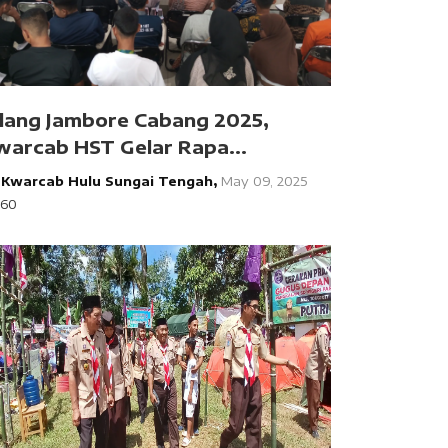
elang Jambore Cabang 2025,
warcab HST Gelar Rapa...
y
Kwarcab Hulu Sungai Tengah,
May 09, 2025
560