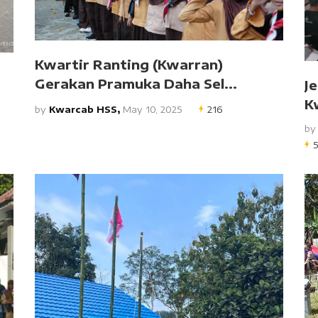
Kwartir Ranting (Kwarran)
Gerakan Pramuka Daha Sel...
J
K
by
Kwarcab HSS,
May 10, 2025
216
b