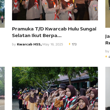
Pramuka T/D Kwarcab Hulu Sungai
Selatan Ikut Berpa...
J
R
by
Kwarcab HSS,
May 16, 2025
173
b