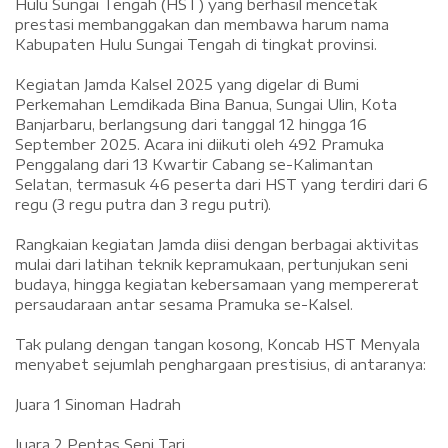
Hulu Sungai Tengah (HST) yang berhasil mencetak
prestasi membanggakan dan membawa harum nama
Kabupaten Hulu Sungai Tengah di tingkat provinsi.
‎Kegiatan Jamda Kalsel 2025 yang digelar di Bumi
Perkemahan Lemdikada Bina Banua, Sungai Ulin, Kota
Banjarbaru, berlangsung dari tanggal 12 hingga 16
September 2025. Acara ini diikuti oleh 492 Pramuka
Penggalang dari 13 Kwartir Cabang se-Kalimantan
Selatan, termasuk 46 peserta dari HST yang terdiri dari 6
regu (3 regu putra dan 3 regu putri).
‎Rangkaian kegiatan Jamda diisi dengan berbagai aktivitas
mulai dari latihan teknik kepramukaan, pertunjukan seni
budaya, hingga kegiatan kebersamaan yang mempererat
persaudaraan antar sesama Pramuka se-Kalsel.
‎Tak pulang dengan tangan kosong, Koncab HST Menyala
menyabet sejumlah penghargaan prestisius, di antaranya:
‎Juara 1 Sinoman Hadrah
‎Juara 2 Pentas Seni Tari