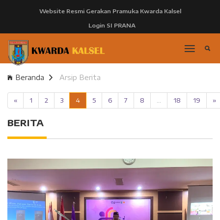
Website Resmi Gerakan Pramuka Kwarda Kalsel
Login SI PRANA
Beranda
Arsip Berita
«
1
2
3
4
5
6
7
8
...
18
19
»
BERITA