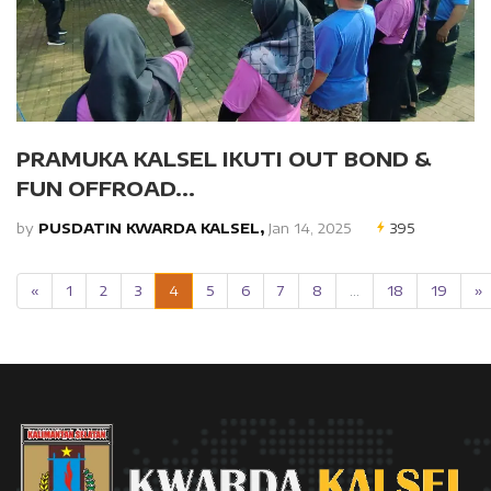
PRAMUKA KALSEL IKUTI OUT BOND &
FUN OFFROAD...
by
PUSDATIN KWARDA KALSEL,
Jan 14, 2025
395
«
1
2
3
4
5
6
7
8
...
18
19
»