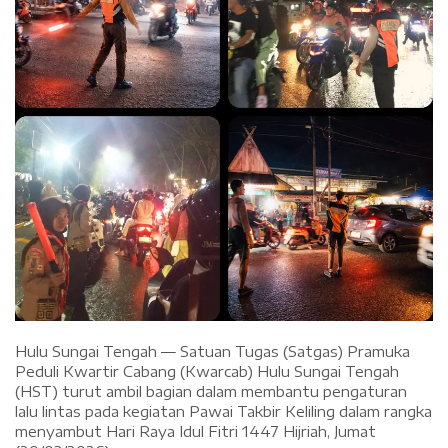
Hulu Sungai Tengah — Satuan Tugas (Satgas) Pramuka
Peduli Kwartir Cabang (Kwarcab) Hulu Sungai Tengah
(HST) turut ambil bagian dalam membantu pengaturan
lalu lintas pada kegiatan Pawai Takbir Keliling dalam rangka
menyambut Hari Raya Idul Fitri 1447 Hijriah, Jumat