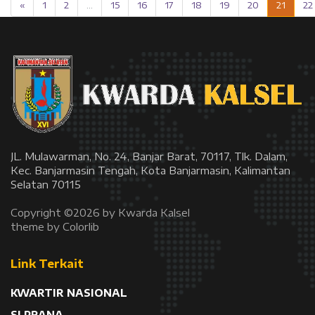
«
1
2
...
15
16
17
18
19
20
21
22
JL. Mulawarman, No. 24, Banjar Barat, 70117, Tlk. Dalam,
Kec. Banjarmasin Tengah, Kota Banjarmasin, Kalimantan
Selatan 70115
Copyright ©
2026 by Kwarda Kalsel
theme by
Colorlib
Link Terkait
KWARTIR NASIONAL
SI PRANA