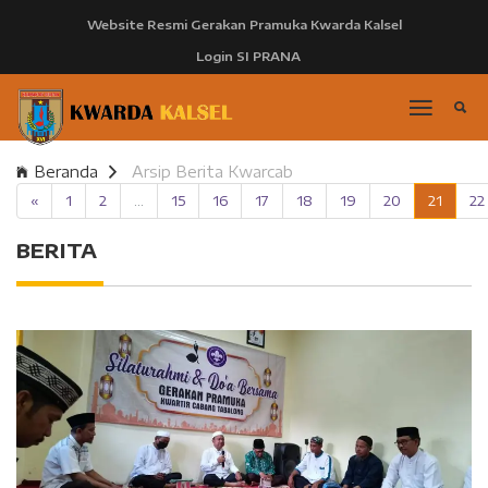
Website Resmi Gerakan Pramuka Kwarda Kalsel
Login SI PRANA
Beranda
Arsip Berita Kwarcab
«
1
2
...
15
16
17
18
19
20
21
22
BERITA